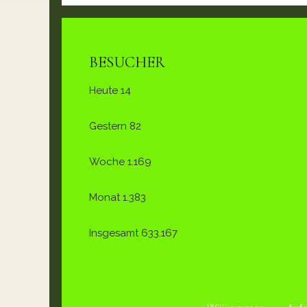
BESUCHER
Heute
14
Gestern
82
Woche
1.169
Monat
1.383
Insgesamt
633.167