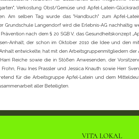
arten", Verkostung Obst/Gemüse und Apfel-Latein-Glücksrad
fen. Am selben Tag wurde das "Handbuch" zum Apfel-Latein ,
r Grundschule Langendorf wird die Erlebnis-AG nachhaltig we
 Prävention nach dem § 20 SGB V, das Gesundheitskonzept „Apfe
en-Anhalt, der schon im Oktober 2010 die Idee und den mitt
nhalt entwickelte, hat mit den Arbeitsgruppenmitgliedern der 
t Harri Reiche sowie die in Stößen Anwesenden, der Vorsitzen
rs Frohn, Frau Ines Prassler und Jessica Knauth sowie Herr Sv
retend für die Arbeitsgruppe Apfel-Latein und dem Mitteldeut
sammenarbeit aller Beteiligten.
VITA LOKAL