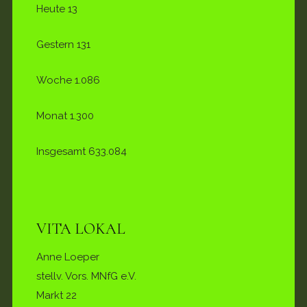
Heute
13
Gestern
131
Woche
1.086
Monat
1.300
Insgesamt
633.084
VITA LOKAL
Anne Loeper
stellv. Vors. MNfG e.V.
Markt 22