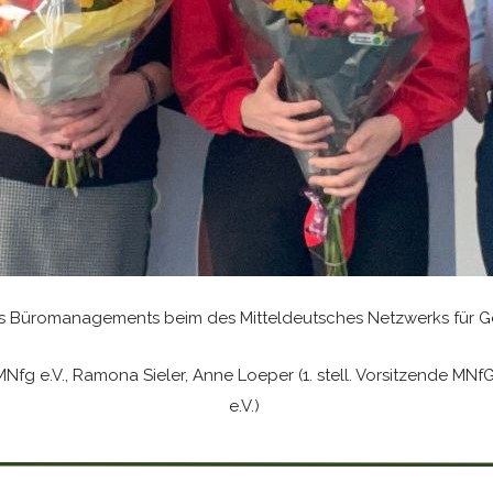
 Büromanagements beim des Mitteldeutsches Netzwerks für Ge
MNfg e.V., Ramona Sieler, Anne Loeper (1. stell. Vorsitzende MNf
e.V.)