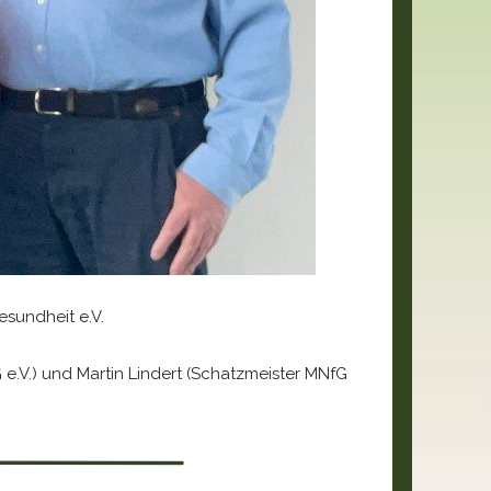
sundheit e.V.
G e.V.) und Martin Lindert (Schatzmeister MNfG