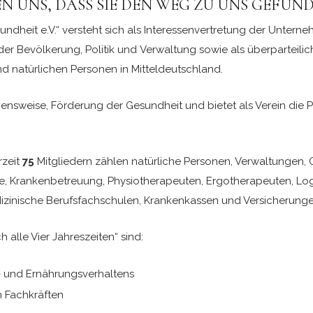
N UNS, DASS SIE DEN WEG ZU UNS GEFUN
ndheit e.V.“ versteht sich als Interessenvertretung der Unterne
r Bevölkerung, Politik und Verwaltung sowie als überparteili
nd natürlichen Personen in Mitteldeutschland.
nsweise, Förderung der Gesundheit und bietet als Verein die Pl
rzeit
75
Mitgliedern zählen natürliche Personen, Verwaltungen, 
, Krankenbetreuung, Physiotherapeuten, Ergotherapeuten, Logo
dizinische Berufsfachschulen, Krankenkassen und Versicherunge
 alle Vier Jahreszeiten“ sind:
 und Ernährungsverhaltens
n Fachkräften