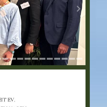
T E.V
.